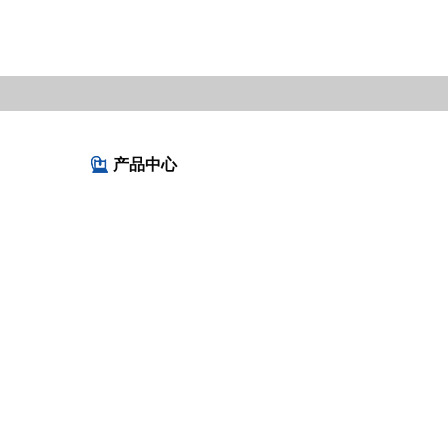
产品中心
PRODUCT CENTER
流体过滤
流体检测
风电换油
HVAC