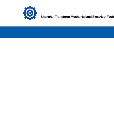
上海创方机电
科技有限公
Shanghai Transform Mechanial and Electrical Techn
创方主页
关于我们